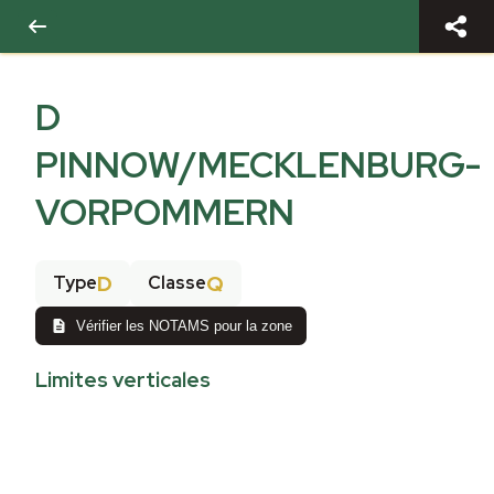
D
PINNOW/MECKLENBURG-
VORPOMMERN
D
Q
Type
Classe
Vérifier les NOTAMS pour la zone
Limites verticales