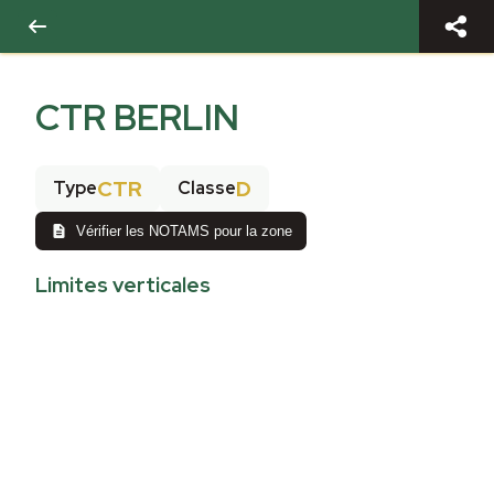
CTR BERLIN
CTR
D
Type
Classe
Vérifier les NOTAMS pour la zone
Limites verticales