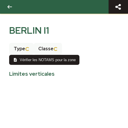
BERLIN I1
C
C
Type
Classe
Vérifier les NOTAMS pour la zone
Limites verticales