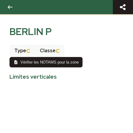
BERLIN P
C
C
Type
Classe
Vérifier les NOTAMS pour la zone
Limites verticales