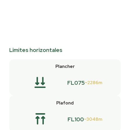
Limites horizontales
Plancher
FL075
2286m
Plafond
FL100
3048m