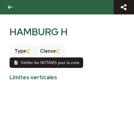
HAMBURG H
C
C
Type
Classe
Vérifier les NOTAMS pour la zone
Limites verticales