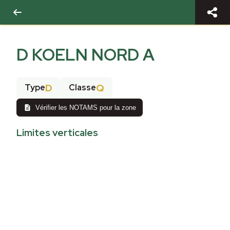
D KOELN NORD A
D
Q
Type
Classe
Vérifier les NOTAMS pour la zone
Limites verticales