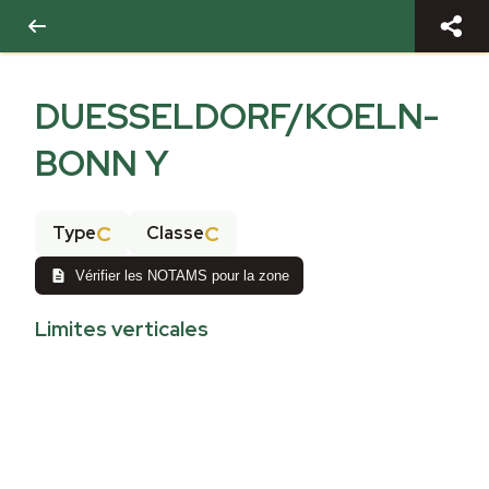
DUESSELDORF/KOELN-
BONN Y
C
C
Type
Classe
Vérifier les NOTAMS pour la zone
Limites verticales