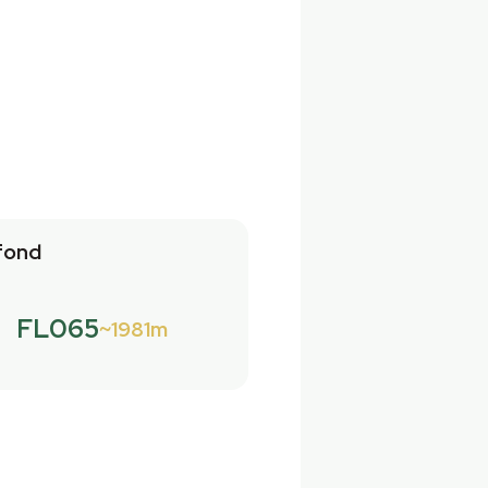
fond
FL065
1981m