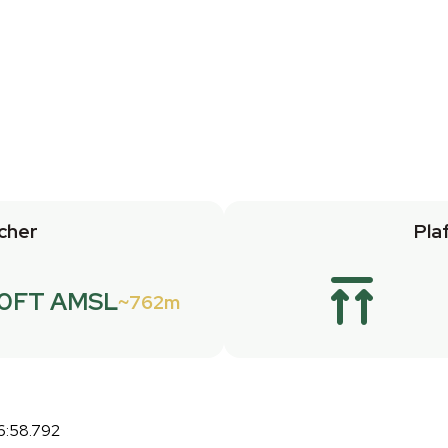
cher
Pla
0FT AMSL
762m
6:58.792