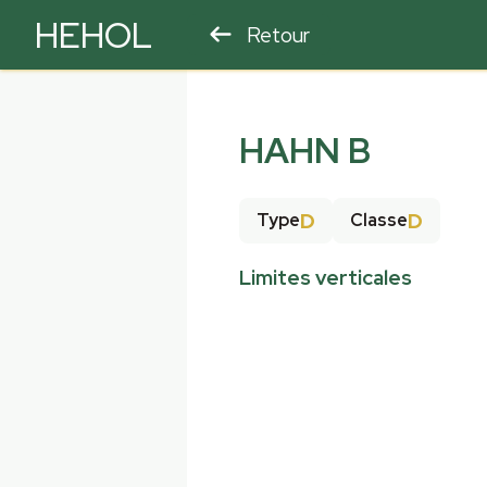
HEHOL
Retour
PARAPENTE
ULM
HAHN B
D
D
Type
Classe
Limites verticales