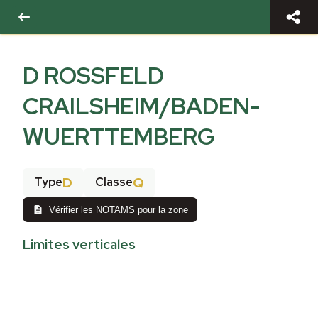
D ROSSFELD
CRAILSHEIM/BADEN-
WUERTTEMBERG
D
Q
Type
Classe
Vérifier les NOTAMS pour la zone
Limites verticales