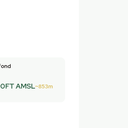
fond
00FT AMSL
853m