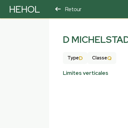
HEHOL
Retour
PARAPENTE
ULM
D MICHELSTA
D
Q
Type
Classe
Limites verticales