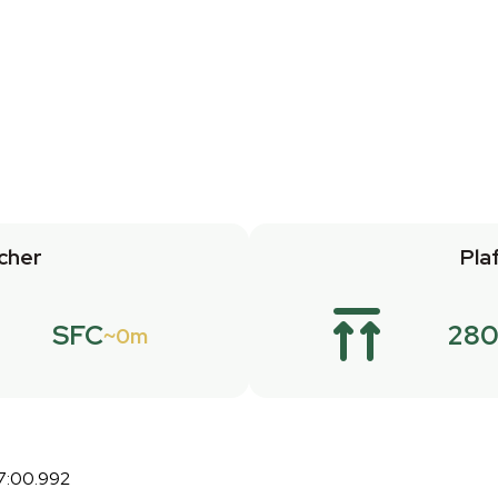
cher
Pla
SFC
28
0m
7:00.992