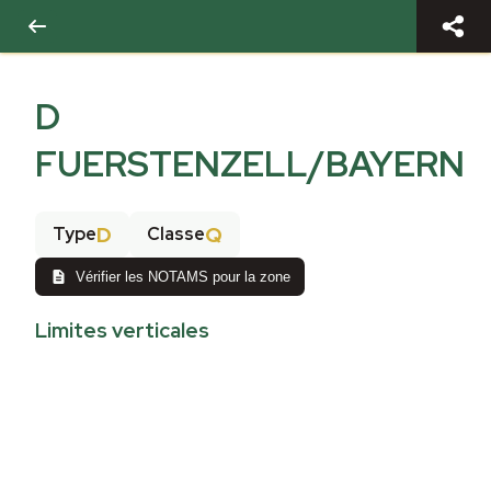
D
FUERSTENZELL/BAYERN
D
Q
Type
Classe
Vérifier les NOTAMS pour la zone
Limites verticales