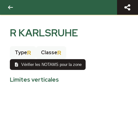
R KARLSRUHE
R
R
Type
Classe
Vérifier les NOTAMS pour la zone
Limites verticales