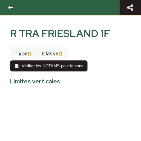
R TRA FRIESLAND 1F
R
R
Type
Classe
Vérifier les NOTAMS pour la zone
Limites verticales