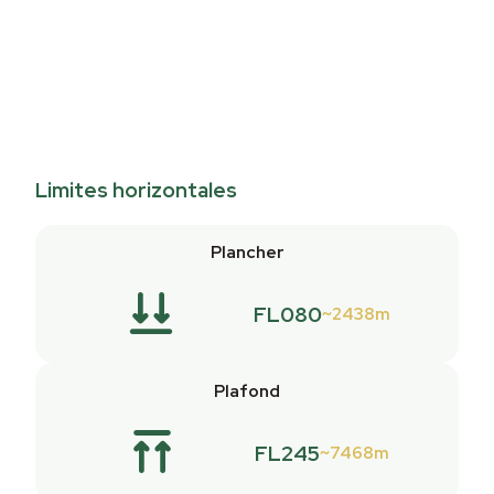
Limites horizontales
Plancher
FL080
2438m
Plafond
FL245
7468m