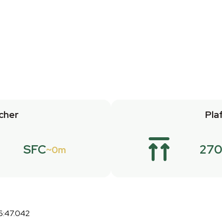
cher
Pla
SFC
27
0m
6:47.042