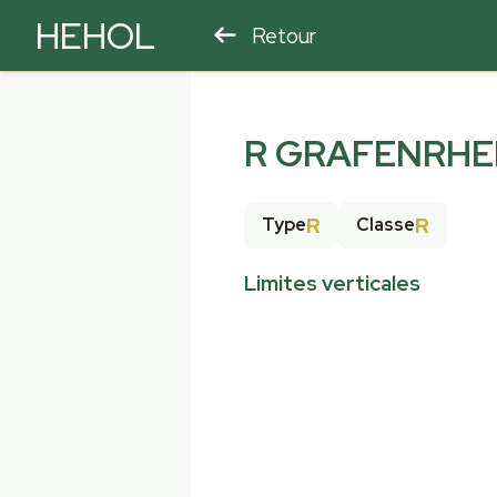
HEHOL
Retour
PARAPENTE
ULM
R GRAFENRHE
R
R
Type
Classe
Limites verticales