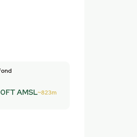
fond
00FT AMSL
823m