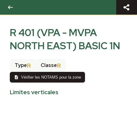
R 401 (VPA - MVPA
NORTH EAST) BASIC 1N
R
R
Type
Classe
Vérifier les NOTAMS pour la zone
Limites verticales