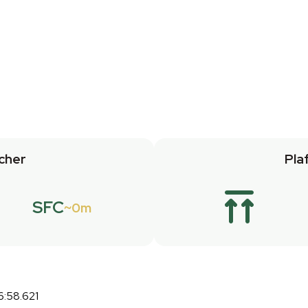
cher
Pla
SFC
0m
6:58.621