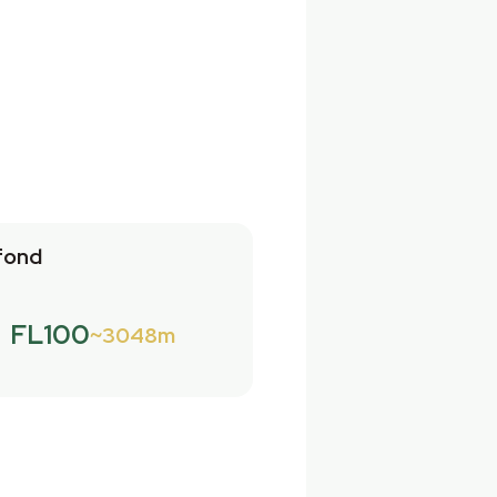
fond
FL100
3048m