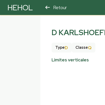
HEHOL
Retour
PARAPENTE
ULM
D KARLSHOEF
D
Q
Type
Classe
Limites verticales