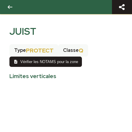
JUIST
PROTECT
Q
Type
Classe
Vérifier les NOTAMS pour la zone
Limites verticales