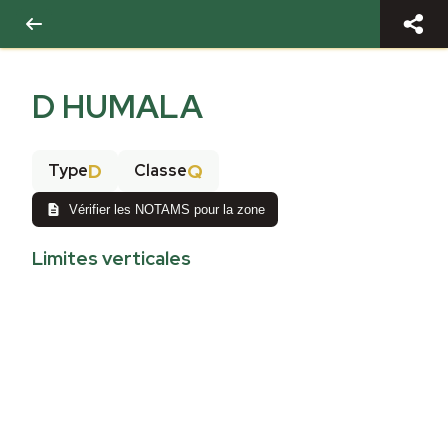
D HUMALA
D
Q
Type
Classe
Vérifier les NOTAMS pour la zone
Limites verticales