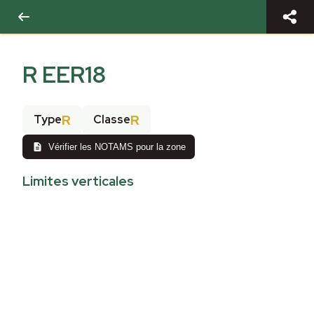
R EER18
R
R
Type
Classe
Vérifier les NOTAMS pour la zone
Limites verticales