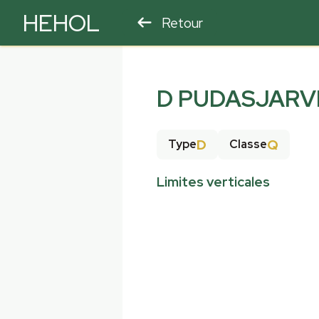
HEHOL
Retour
PARAPENTE
ULM
D PUDASJARV
D
Q
Type
Classe
Limites verticales