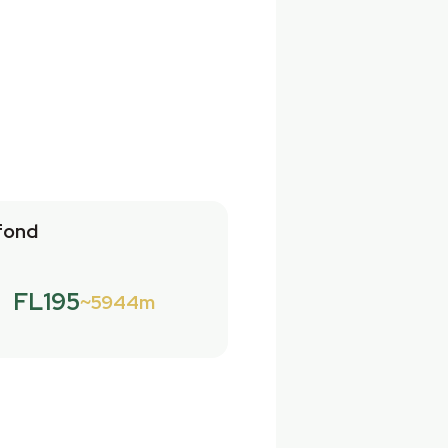
fond
FL195
5944m