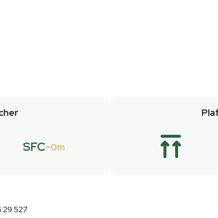
cher
Pla
SFC
0m
5:29.527