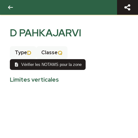
D PAHKAJARVI
D
Q
Type
Classe
Vérifier les NOTAMS pour la zone
Limites verticales