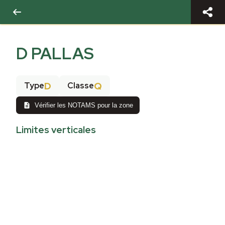
D PALLAS
D
Q
Type
Classe
Vérifier les NOTAMS pour la zone
Limites verticales