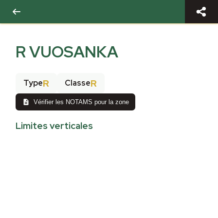
R VUOSANKA
R
R
Type
Classe
Vérifier les NOTAMS pour la zone
Limites verticales