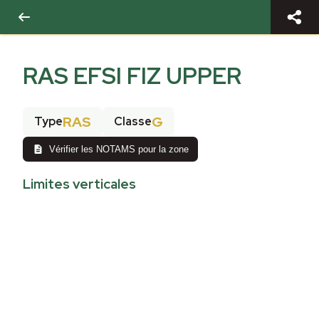
RAS EFSI FIZ UPPER
RAS
G
Type
Classe
Vérifier les NOTAMS pour la zone
Limites verticales