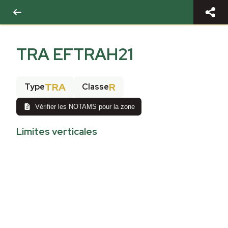
TRA EFTRAH21
TRA
R
Type
Classe
Vérifier les NOTAMS pour la zone
Limites verticales