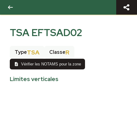
TSA EFTSAD02
TSA
R
Type
Classe
Vérifier les NOTAMS pour la zone
Limites verticales