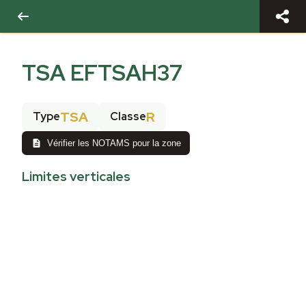
TSA EFTSAH37
TSA
R
Type
Classe
Vérifier les NOTAMS pour la zone
Limites verticales