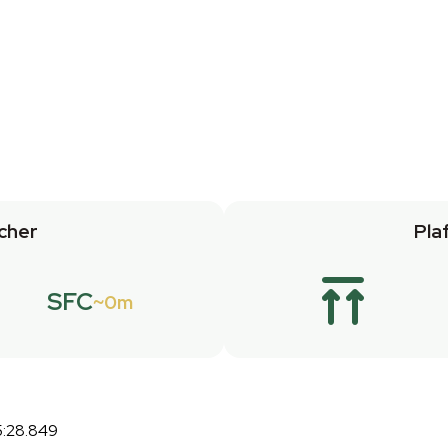
cher
Pla
SFC
0m
5:28.849