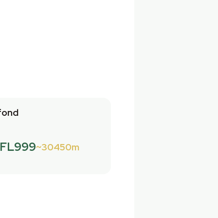
fond
FL999
30450m