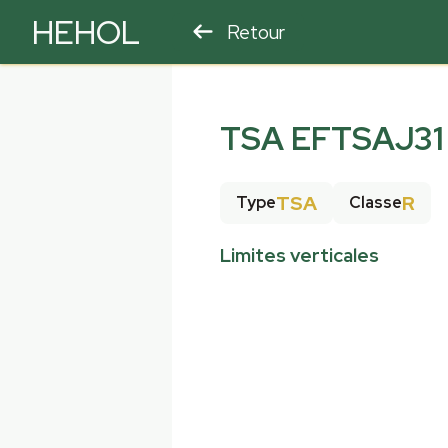
HEHOL
Retour
PARAPENTE
ULM
TSA EFTSAJ31
TSA
R
Type
Classe
Limites verticales