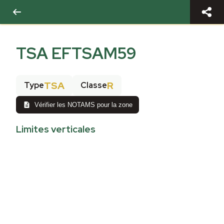
TSA EFTSAM59
TSA
R
Type
Classe
Vérifier les NOTAMS pour la zone
Limites verticales