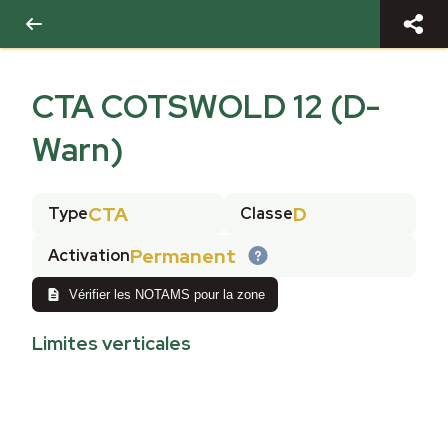
CTA COTSWOLD 12 (D-
Warn)
CTA
D
Type
Classe
Permanent
Activation
Vérifier les NOTAMS pour la zone
Limites verticales