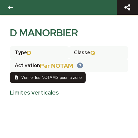
D MANORBIER
D
Q
Type
Classe
Par NOTAM
Activation
Vérifier les NOTAMS pour la zone
Limites verticales