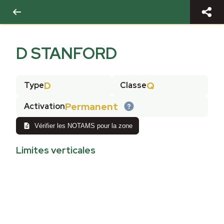
D STANFORD
D
Q
Type
Classe
Permanent
Activation
Vérifier les NOTAMS pour la zone
Limites verticales