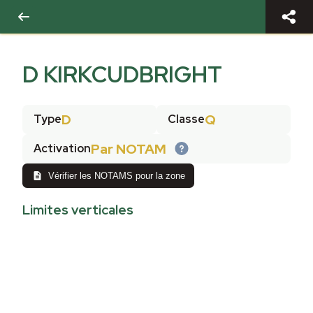
D KIRKCUDBRIGHT
D
Q
Type
Classe
Par NOTAM
Activation
Vérifier les NOTAMS pour la zone
Limites verticales