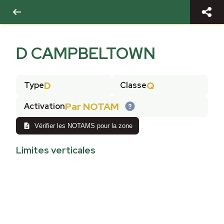
D CAMPBELTOWN
D
Q
Type
Classe
Par NOTAM
Activation
Vérifier les NOTAMS pour la zone
Limites verticales