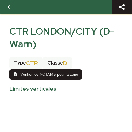
CTR LONDON/CITY (D-
Warn)
CTR
D
Type
Classe
Vérifier les NOTAMS pour la zone
Limites verticales