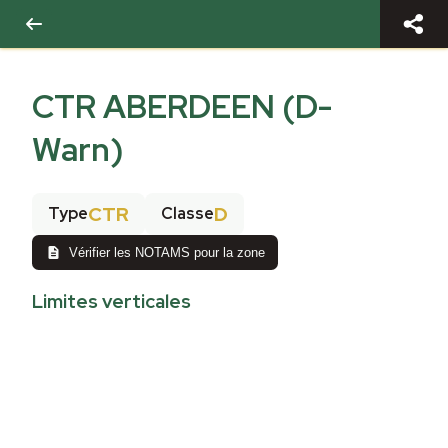
CTR ABERDEEN (D-
Warn)
CTR
D
Type
Classe
Vérifier les NOTAMS pour la zone
Limites verticales