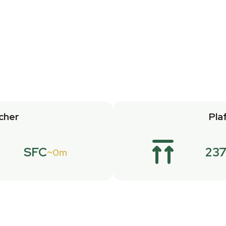
cher
Pla
SFC
23
0m