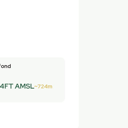
fond
74FT AMSL
724m