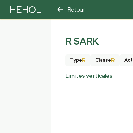
HEHOL
Retour
PARAPENTE
ULM
R SARK
R
R
Type
Classe
Act
Limites verticales