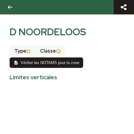
D NOORDELOOS
D
Q
Type
Classe
Vérifier les NOTAMS pour la zone
Limites verticales