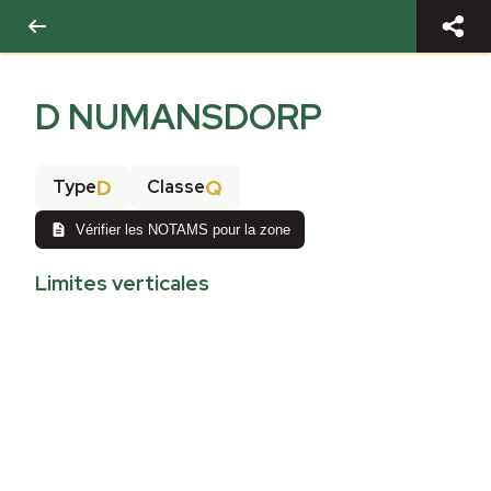
D NUMANSDORP
D
Q
Type
Classe
Vérifier les NOTAMS pour la zone
Limites verticales