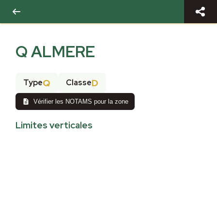
Q ALMERE
Q
D
Type
Classe
Vérifier les NOTAMS pour la zone
Limites verticales