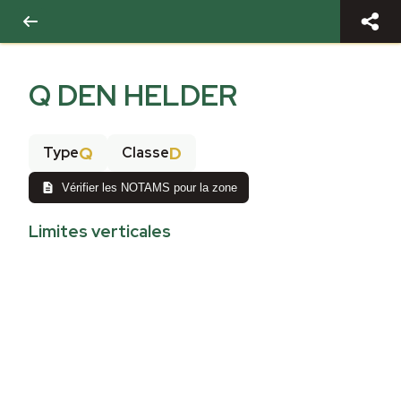
Q DEN HELDER
Q
D
Type
Classe
Vérifier les NOTAMS pour la zone
Limites verticales