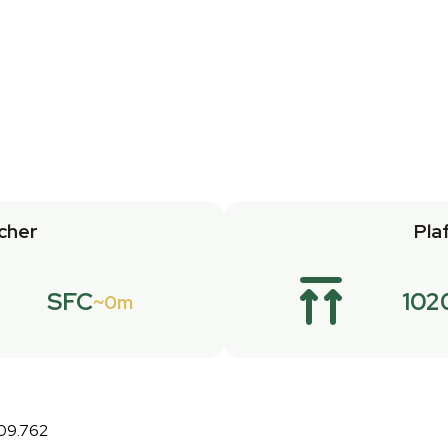
cher
Pla
SFC
102
0m
:09.762