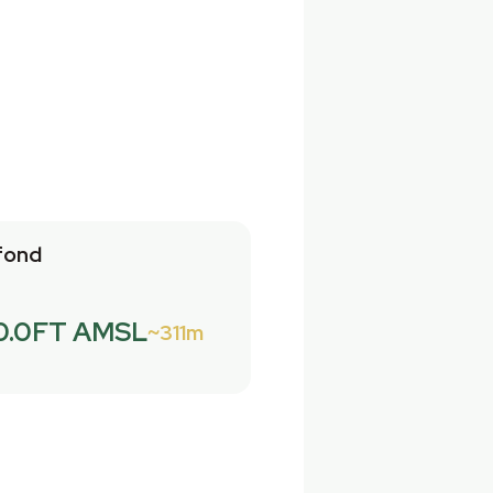
fond
0.0FT AMSL
311m