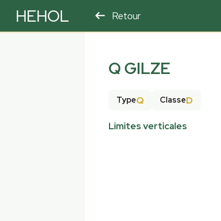
HEHOL
Retour
PARAPENTE
ULM
Q GILZE
Q
D
Type
Classe
Limites verticales