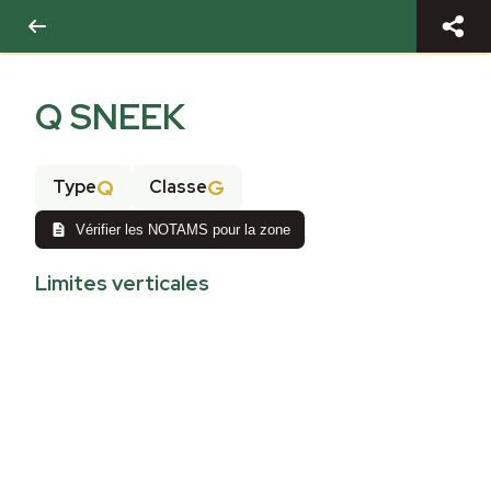
Q SNEEK
Q
G
Type
Classe
Vérifier les NOTAMS pour la zone
Limites verticales