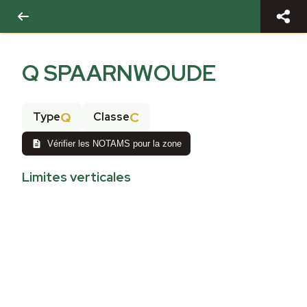
Q SPAARNWOUDE
Q
C
Type
Classe
Vérifier les NOTAMS pour la zone
Limites verticales