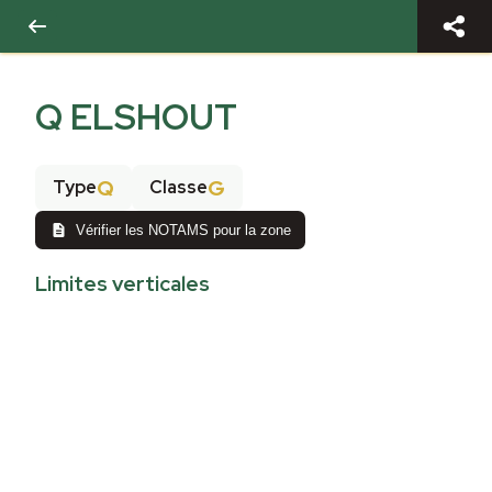
Q ELSHOUT
Q
G
Type
Classe
Vérifier les NOTAMS pour la zone
Limites verticales