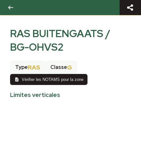
RAS BUITENGAATS /
BG-OHVS2
RAS
G
Type
Classe
Vérifier les NOTAMS pour la zone
Limites verticales