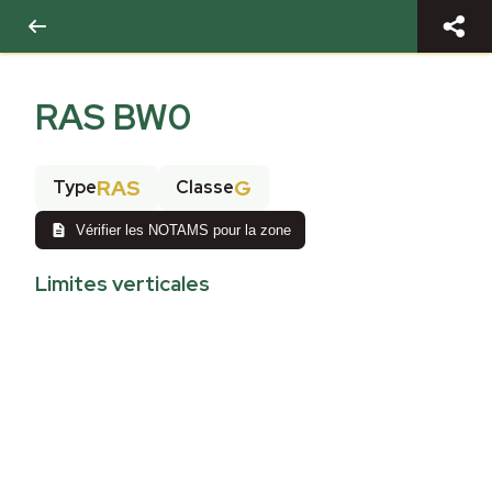
RAS BW0
RAS
G
Type
Classe
Vérifier les NOTAMS pour la zone
Limites verticales