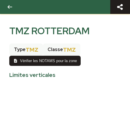
TMZ ROTTERDAM
TMZ
TMZ
Type
Classe
Vérifier les NOTAMS pour la zone
Limites verticales