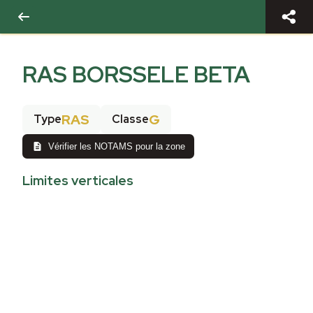
RAS BORSSELE BETA
RAS
G
Type
Classe
Vérifier les NOTAMS pour la zone
Limites verticales