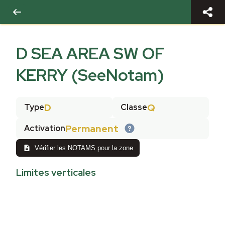
D SEA AREA SW OF
KERRY (SeeNotam)
D
Q
Type
Classe
Permanent
Activation
Vérifier les NOTAMS pour la zone
Limites verticales